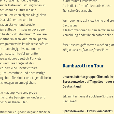
en vor allem Kinder, die wenig
Kunterbunte Circuswoche
uf Teilhabe und Bildung haben, in
Ab in die Luft – Luftakrobatik Woche
rschiedenen kulturellen und
Tierische Circuswoche
schen Bereichen eigene Fähigkeiten
reativität entdecken, ihr
Wir freuen uns auf viele kleine und gr
trauen stärken und soziale
Circusstars!
en aufbauen. Insgesamt existieren
Alle Informationen zu den Terminen so
 beiden Zirkusförderern 25 weitere
Anmeldung findet ihr ab sofort online.
artner in allen kulturellen Sparten.
Programm wirkt, ist wissenschaftlich
*Bei unseren geförderten Wochen gibt
ine unabhängige Evaluation des
Möglichkeit auf Kostenfreie Plätze!
sinstituts InterVal zur dritten
e zeigt dies deutlich. Für viele
und freie Träger ist das
Rambazotti on Tour
 zudem eine unverzichtbare
, um kostenfreie und hochwertige
Unsere Auftrittsgruppe fährt mit ih
ngebote für Kinder und Jugendliche in
Sprossenweise auf Tingeltour quer 
Risikolagen zu ermöglichen.
Deutschland!
ne Kürzung wäre eine große
Erklimmt mit uns die goldene Sprosse 
he für die betroffenen Kinder und
Circuswelt!
hen“
(Iris Riedmüller)
Sprossenweise – Circus Rambazotti
stlerische Laufbahn beginnt mit einer