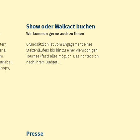
Show oder Walkact buchen
n
Wir kommen gerne auch zu Ihnen
tern,
Grundsätzlich ist vom Engagement eines
rie,
Stelzenläufers bis hin zu einer vierwöchigen
vm.
Tournee (fast) alles möglich. Das richtet sich
triebs-,
nach Ihrem Budget …
shops,
Presse