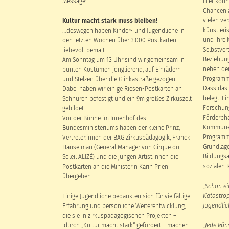
Message:
Hier könn
Chancen a
vielen ve
Kultur macht stark muss bleiben!
künstleri
…deswegen haben Kinder- und Jugendliche in
und ihre K
den letzten Wochen über 3.000 Postkarten
Selbstver
liebevoll bemalt.
Beziehung
Am Sonntag um 13 Uhr sind wir gemeinsam in
neben den
bunten Kostümen jonglierend, auf Einrädern
Programmp
und Stelzen über die Glinkastraße gezogen.
Dass das 
Dabei haben wir einige Riesen-Postkarten an
belegt. E
Schnüren befestigt und ein 9m großes Zirkuszelt
Forschung
gebildet.
Förderphas
Vor der Bühne im Innenhof des
Kommunen 
Bundesministeriums haben der kleine Prinz,
Programm
Vertreter:innen der BAG Zirkuspädagogik, Franck
Grundlage
Hanselman (General Manager von Cirque du
Bildungsa
Soleil ALIZÉ) und die jungen Artist:innen die
sozialen 
Postkarten an die Ministerin Karin Prien
übergeben.
„Schon ei
Katastrop
Einige Jugendliche bedankten sich für vielfältige
Jugendlic
Erfahrung und persönliche Weiterentwicklung,
die sie in zirkuspädagogischen Projekten –
durch „Kultur macht stark“ gefördert – machen
„Jede kün