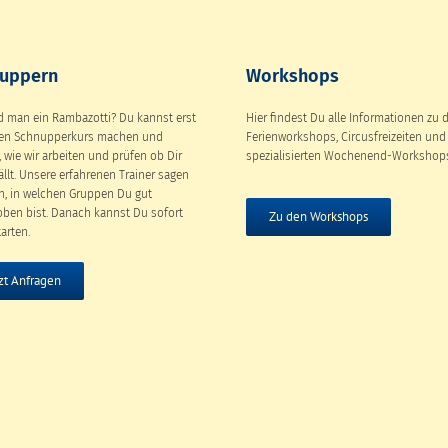
uppern
Workshops
d man ein Rambazotti? Du kannst erst
Hier findest Du alle Informationen zu 
nen Schnupperkurs machen und
Ferienworkshops, Circusfreizeiten und
, wie wir arbeiten und prüfen ob Dir
spezialisierten Wochenend-Workshop
ällt. Unsere erfahrenen Trainer sagen
n, in welchen Gruppen Du gut
ben bist. Danach kannst Du sofort
Zu den Workshops
arten.
zt Anfragen