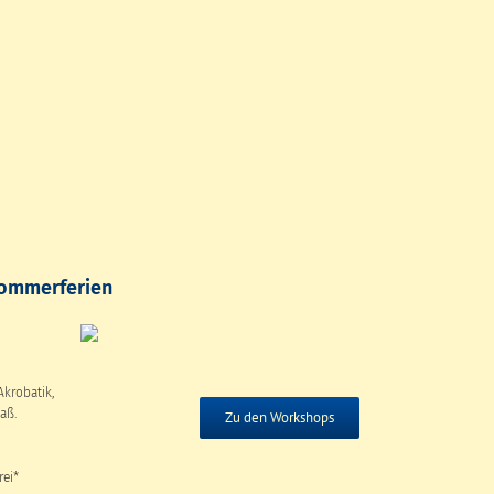
Sommerferien
Akrobatik,
aß.
Zu den Workshops
rei*