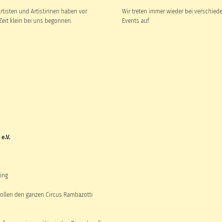
Artisten und Artistinnen haben vor
Wir treten immer wieder bei verschied
 Zeit klein bei uns begonnen.
Events auf.
e.V.
ding
ollen den ganzen Circus Rambazotti