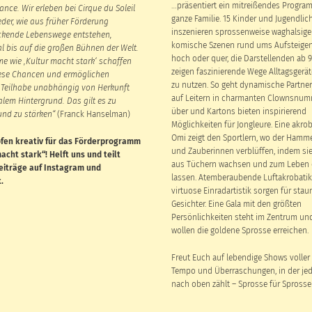
…präsentiert ein mitreißendes Program
ance. Wir erleben bei Cirque du Soleil
ganze Familie. 15 Kinder und Jugendlic
der, wie aus früher Förderung
inszenieren sprossenweise waghalsig
ckende Lebenswege entstehen,
komische Szenen rund ums Aufsteigen
bis auf die großen Bühnen der Welt.
hoch oder quer, die Darstellenden ab 9
 wie ‚Kultur macht stark‘ schaffen
zeigen faszinierende Wege Alltagsgerät
ese Chancen und ermöglichen
zu nutzen. So geht dynamische Partner
e Teilhabe unabhängig von Herkunft
auf Leitern in charmanten Clownsnu
alem Hintergrund. Das gilt es zu
über und Kartons bieten inspirierend
und zu stärken“
(Franck Hanselman)
Möglichkeiten für Jongleure. Eine akro
Omi zeigt den Sportlern, wo der Hamm
fen kreativ für das Förderprogramm
und Zauberinnen verblüffen, indem si
acht stark“! Helft uns und teilt
aus Tüchern wachsen und zum Leben
eiträge auf Instagram und
lassen. Atemberaubende Luftakrobati
.
virtuose Einradartistik sorgen für sta
Gesichter. Eine Gala mit den größten
Persönlichkeiten steht im Zentrum und 
wollen die goldene Sprosse erreichen.
Freut Euch auf lebendige Shows voller
Tempo und Überraschungen, in der jede
nach oben zählt – Sprosse für Sprosse