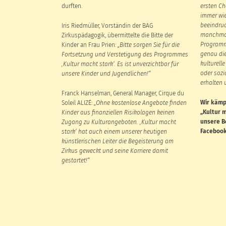
durften.
ersten Ch
immer wie
beeindru
Iris Riedmüller, Vorständin der BAG
manchmal 
Zirkuspädagogik, übermittelte die Bitte der
Programme
Kinder an Frau Prien:
„Bitte sorgen Sie für die
genau di
Fortsetzung und Verstetigung des Programmes
kulturell
‚Kultur macht stark‘. Es ist unverzichtbar für
oder sozi
unsere Kinder und Jugendlichen!“
erhalten 
Franck Hanselman, General Manager, Cirque du
Wir kämp
Soleil ALIZÉ:
„Ohne kostenlose Angebote finden
„Kultur m
Kinder aus finanziellen Risikolagen keinen
unsere B
Zugang zu Kulturangeboten. ‚Kultur macht
Facebook
stark‘ hat auch einem unserer heutigen
künstlerischen Leiter die Begeisterung am
Zirkus geweckt und seine Karriere damit
gestartet!“