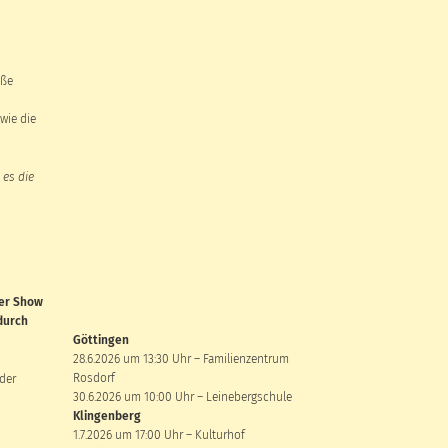
oße
wie die
 es die
rer Show
durch
Göttingen
28.6.2026 um 13:30 Uhr – Familienzentrum
Rosdorf
der
30.6.2026 um 10:00 Uhr – Leinebergschule
Klingenberg
1.7.2026 um 17:00 Uhr – Kulturhof