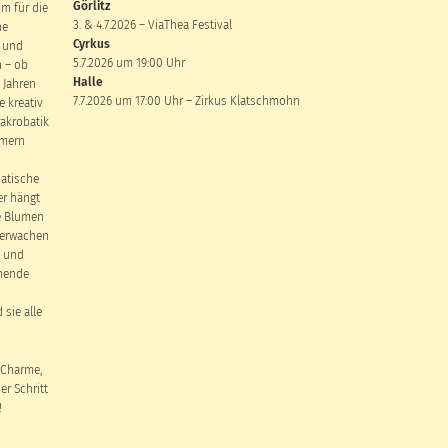
Görlitz
m für die
3. & 4.7.2026 – ViaThea Festival
he
Cyrkus
e und
5.7.2026 um 19:00 Uhr
 – ob
Halle
 Jahren
7.7.2026 um 17:00 Uhr – Zirkus Klatschmohn
e kreativ
akrobatik
mmern
batische
er hängt
e Blumen
 erwachen
k und
unende
sie alle
 Charme,
r Schritt
!