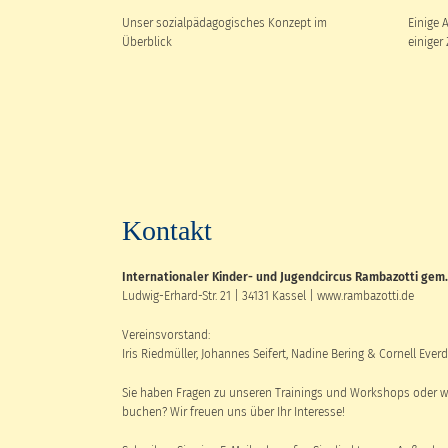
Unser sozialpädagogisches Konzept im
Einige 
Überblick
einiger
Kontakt
Internationaler Kinder- und Jugendcircus Rambazotti gem. 
Ludwig-Erhard-Str. 21 | 34131 Kassel | www.rambazotti.de
Vereinsvorstand:
Iris Riedmüller, Johannes Seifert, Nadine Bering & Cornell Ever
Sie haben Fragen zu unseren Trainings und Workshops oder w
buchen? Wir freuen uns über Ihr Interesse!