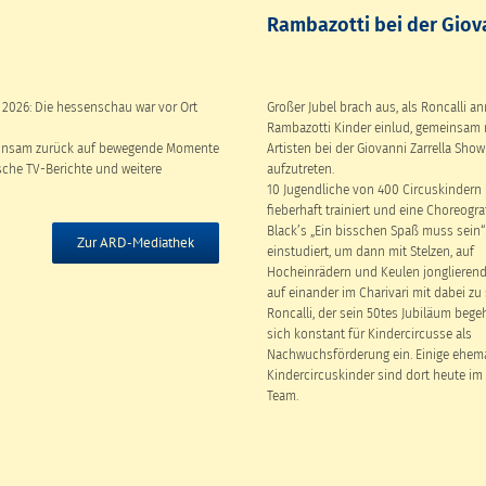
Rambazotti bei der Giov
 2026: Die hessenschau war vor Ort
Großer Jubel brach aus, als Roncalli an
Rambazotti Kinder einlud, gemeinsam 
meinsam zurück auf bewegende Momente
Artisten bei der Giovanni Zarrella Show
sche TV-Berichte und weitere
aufzutreten.
10 Jugendliche von 400 Circuskindern
fieberhaft trainiert und eine Choreogra
Black’s „Ein bisschen Spaß muss sein“
Zur ARD-Mediathek
einstudiert, um dann mit Stelzen, auf
Hocheinrädern und Keulen jonglierend
auf einander im Charivari mit dabei zu 
Roncalli, der sein 50tes Jubiläum begeh
sich konstant für Kindercircusse als
Nachwuchsförderung ein. Einige ehema
Kindercircuskinder sind dort heute im
Team.