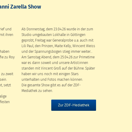
anni Zarella Show
rief und
Ab Donnerstag, dem 23.04.26 wurde in der zum
mit ihren
Studio umgebauten Lokhalle in Göttingen
geprobt, Freitag war Generalprobe u.a. auch mit
Lili Paul, den Prinzen, Maite Kelly, Wincent Weiss
 haben
und der Spannungsbogen stieg immer weiter…
fie zu Roy
Am Samstag Abend, dem 25.04.26 zur Primetime
war es dann soweit und unsere Artist:innen
standen mit Vincent Groß auf der Bühne. Später
 zu zweit
haben wir uns noch mit einigen Stars
sein.
unterhalten und Fotos machen können.
t, setzt
Die gesamte Show gibt es auf der ZDF-
Mediathek zu sehen.
lige
 festen
Zur ZDF-Mediathek