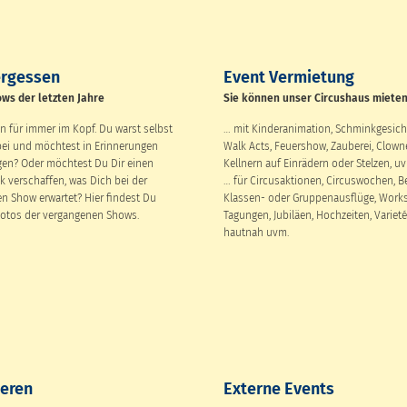
rgessen
Event Vermietung
ows der letzten Jahre
Sie können unser Circushaus miete
n für immer im Kopf. Du warst selbst
… mit Kinderanimation, Schminkgesich
ei und möchtest in Erinnerungen
Walk Acts, Feuershow, Zauberei, Clowne
en? Oder möchtest Du Dir einen
Kellnern auf Einrädern oder Stelzen, u
k verschaffen, was Dich bei der
… für Circusaktionen, Circuswochen, Be
n Show erwartet? Hier findest Du
Klassen- oder Gruppenausflüge, Work
Fotos der vergangenen Shows.
Tagungen, Jubiläen, Hochzeiten, Varieté
hautnah uvm.
ieren
Externe Events