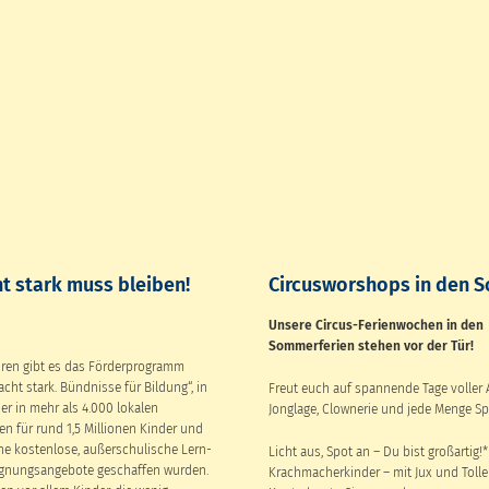
t stark muss bleiben!
Circusworshops in den 
Unsere Circus-Ferienwochen in den
Sommerferien stehen vor der Tür!
ahren gibt es das Förderprogramm
cht stark. Bündnisse für Bildung“, in
Freut euch auf spannende Tage voller 
er in mehr als 4.000 lokalen
Jonglage, Clownerie und jede Menge Sp
n für rund 1,5 Millionen Kinder und
he kostenlose, außerschulische Lern-
Licht aus, Spot an – Du bist großartig!*
gnungsangebote geschaffen wurden.
Krachmacherkinder – mit Jux und Tolle