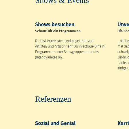
Shows & Events
Shows besuchen
Unve
Schaue Dir ein Programm an
Die Sh
Du bist interessiert und begeistert von
…bleibe
Artisten und Artistinnen? Dann schaue Dir ein
mal dab
Programm unserer Showgruppen oder des
schwelg
Jugendvarietés an.
Eindruc
nächste
einige 
Referenzen
Sozial und Genial
Karr