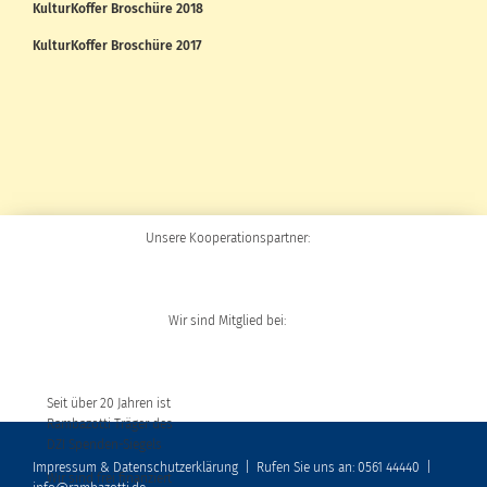
KulturKoffer Broschüre 2018
KulturKoffer Broschüre 2017
Unsere Kooperationspartner:
Wir sind Mitglied bei:
Seit über 20 Jahren ist
Rambazotti Träger des
DZI Spenden-Siegels
Impressum & Datenschutzerklärung
|
Rufen Sie uns an: 0561 44440
|
Wir sind frei finanziert