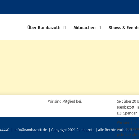
Über Rambazotti
Mitmachen
Shows & Event
Wir sind Mitglied bei:
Seit über 20 J
Rambazotti T
DZI Spenden-
Wir sind frei 
und freuen u
 44440
|
info@rambazotti.de
| Copyright 2021 Rambazotti | Alle Rechte vorbehalten
jede Spende!