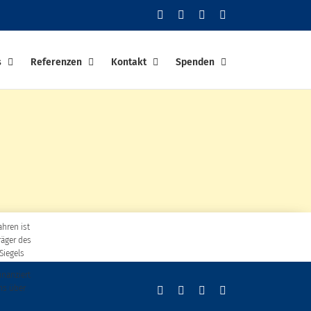
Facebook
YouTube
Instagram
PayPal
s
Referenzen
Kontakt
Spenden
ahren ist
räger des
Siegels
finanziert
ns über