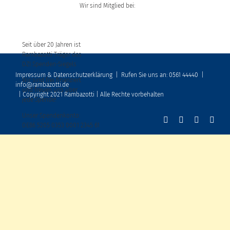
Wir sind Mitglied bei:
Seit über 20 Jahren ist
Rambazotti Träger des
DZI Spenden-Siegels
Impressum & Datenschutzerklärung
|
Rufen Sie uns an: 0561 44440
|
Wir sind frei finanziert
info@rambazotti.de
und freuen uns über
| Copyright 2021 Rambazotti | Alle Rechte vorbehalten
jede Spende!
Unser Spendenkonto:
DE86 5205 0353 0001 2345 61