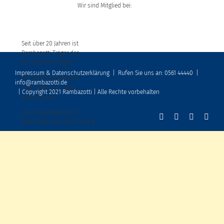
Wir sind Mitglied bei:
Seit über 20 Jahren ist
Rambazotti Träger des
DZI Spenden-Siegels
Impressum & Datenschutzerklärung
|
Rufen Sie uns an: 0561 44440
|
Wir sind frei finanziert
info@rambazotti.de
und freuen uns über
| Copyright 2021 Rambazotti | Alle Rechte vorbehalten
jede Spende!
Unser Spendenkonto:
DE86 5205 0353 0001 2345 61