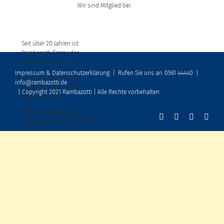
Wir sind Mitglied bei:
Seit über 20 Jahren ist
Rambazotti Träger des
DZI Spenden-Siegels
Impressum & Datenschutzerklärung
|
Rufen Sie uns an: 0561 44440
|
Wir sind frei finanziert
info@rambazotti.de
und freuen uns über
| Copyright 2021 Rambazotti | Alle Rechte vorbehalten
jede Spende!
Unser Spendenkonto:
DE86 5205 0353 0001 2345 61