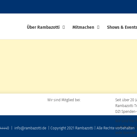
Über Rambazotti
Mitmachen
Shows & Event
Wir sind Mitglied bei:
Seit über 20 J
Rambazotti T
DZI Spenden-
Wir sind frei 
und freuen u
 44440
|
info@rambazotti.de
| Copyright 2021 Rambazotti | Alle Rechte vorbehalten
jede Spende!