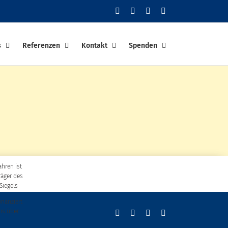
Facebook
YouTube
Instagram
PayPal
s
Referenzen
Kontakt
Spenden
ahren ist
räger des
Siegels
finanziert
ns über