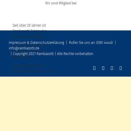
Wir sind Mitglied bei:
Seit über 20 Jahren ist
Rambazotti Träger des
DZI Spenden-Siegels
Impressum & Datenschutzerklärung
|
Rufen Sie uns an: 0561 44440
|
Wir sind frei finanziert
info@rambazotti.de
und freuen uns über
| Copyright 2021 Rambazotti | Alle Rechte vorbehalten
jede Spende!
Unser Spendenkonto:
DE86 5205 0353 0001 2345 61