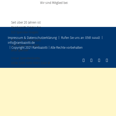
Wir sind Mitglied bei:
Seit über 20 Jahren ist
Rambazotti Träger des
DZI Spenden-Siegels
Impressum & Datenschutzerklärung
|
Rufen Sie uns an: 0561 44440
|
Wir sind frei finanziert
info@rambazotti.de
und freuen uns über
| Copyright 2021 Rambazotti | Alle Rechte vorbehalten
jede Spende!
Unser Spendenkonto:
DE86 5205 0353 0001 2345 61