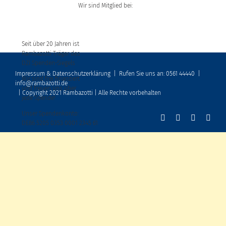
Wir sind Mitglied bei:
Seit über 20 Jahren ist
Rambazotti Träger des
DZI Spenden-Siegels
Impressum & Datenschutzerklärung
|
Rufen Sie uns an: 0561 44440
|
Wir sind frei finanziert
info@rambazotti.de
und freuen uns über
| Copyright 2021 Rambazotti | Alle Rechte vorbehalten
jede Spende!
Unser Spendenkonto:
DE86 5205 0353 0001 2345 61