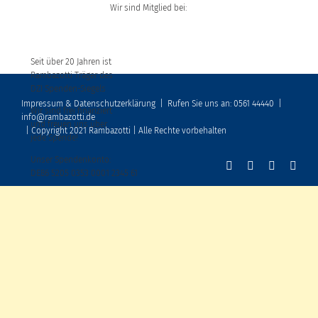
Wir sind Mitglied bei:
Seit über 20 Jahren ist
Rambazotti Träger des
DZI Spenden-Siegels
Impressum & Datenschutzerklärung
|
Rufen Sie uns an: 0561 44440
|
Wir sind frei finanziert
info@rambazotti.de
und freuen uns über
| Copyright 2021 Rambazotti | Alle Rechte vorbehalten
jede Spende!
Unser Spendenkonto:
DE86 5205 0353 0001 2345 61