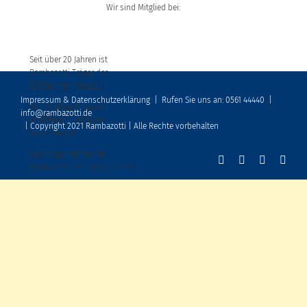
Wir sind Mitglied bei:
Seit über 20 Jahren ist
Rambazotti Träger des
DZI Spenden-Siegels
Impressum & Datenschutzerklärung
|
Rufen Sie uns an: 0561 44440
|
Wir sind frei finanziert
info@rambazotti.de
und freuen uns über
| Copyright 2021 Rambazotti | Alle Rechte vorbehalten
jede Spende!
Unser Spendenkonto:
DE86 5205 0353 0001 2345 61