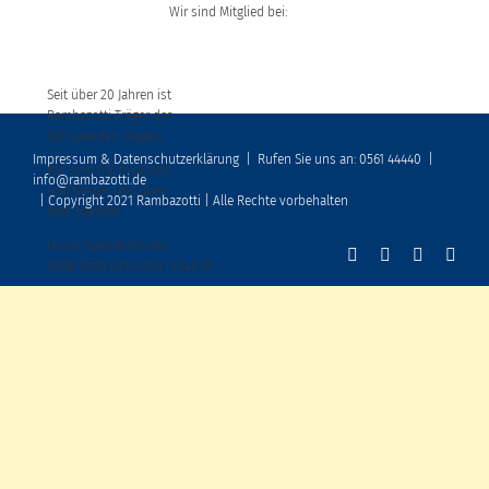
Wir sind Mitglied bei:
Seit über 20 Jahren ist
Rambazotti Träger des
DZI Spenden-Siegels
Impressum & Datenschutzerklärung
|
Rufen Sie uns an: 0561 44440
|
Wir sind frei finanziert
info@rambazotti.de
und freuen uns über
| Copyright 2021 Rambazotti | Alle Rechte vorbehalten
jede Spende!
Unser Spendenkonto:
DE86 5205 0353 0001 2345 61