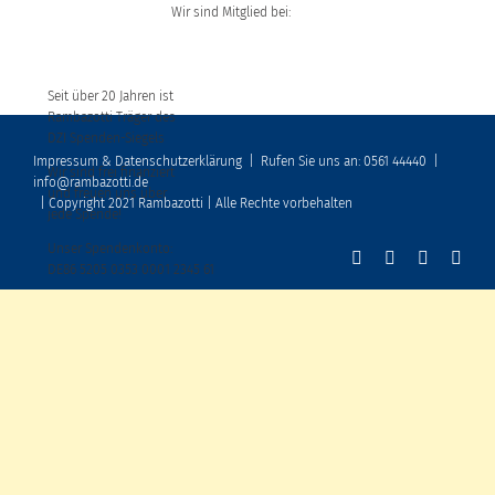
Wir sind Mitglied bei:
Seit über 20 Jahren ist
Rambazotti Träger des
DZI Spenden-Siegels
Impressum & Datenschutzerklärung
|
Rufen Sie uns an: 0561 44440
|
Wir sind frei finanziert
info@rambazotti.de
und freuen uns über
| Copyright 2021 Rambazotti | Alle Rechte vorbehalten
jede Spende!
Unser Spendenkonto:
DE86 5205 0353 0001 2345 61