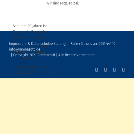
Wir sind Mitglied bei:
Seit über 20 Jahren ist
Rambazotti Träger des
DZI Spenden-Siegels
Impressum & Datenschutzerklärung
|
Rufen Sie uns an: 0561 44440
|
Wir sind frei finanziert
info@rambazotti.de
und freuen uns über
| Copyright 2021 Rambazotti | Alle Rechte vorbehalten
jede Spende!
Unser Spendenkonto:
DE86 5205 0353 0001 2345 61