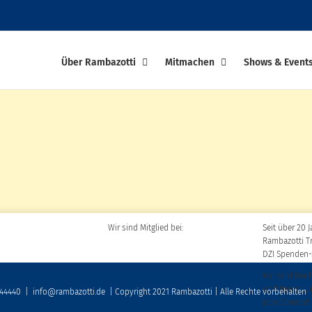
Über Rambazotti
Mitmachen
Shows & Event
Wir sind Mitglied bei:
Seit über 20 J
Rambazotti T
DZI Spenden-
Wir sind frei 
und freuen u
 44440
|
info@rambazotti.de
| Copyright 2021 Rambazotti | Alle Rechte vorbehalten
jede Spende!