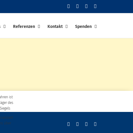
Facebook
YouTube
Instagram
PayPal
s
Referenzen
Kontakt
Spenden
ahren ist
räger des
Siegels
finanziert
ns über