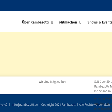
Über Rambazotti
Mitmachen
Shows & Event
Wir sind Mitglied bei:
Seit über 20 J
Rambazotti T
DZI Spenden-
Wir sind frei 
und freuen u
 44440
|
info@rambazotti.de
| Copyright 2021 Rambazotti | Alle Rechte vorbehalten
jede Spende!