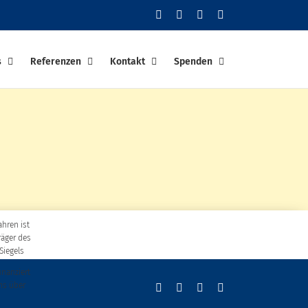
Facebook
YouTube
Instagram
PayPal
s
Referenzen
Kontakt
Spenden
ahren ist
räger des
Siegels
finanziert
ns über