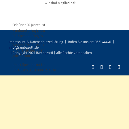
Wir sind Mitglied bei:
Seit über 20 Jahren ist
Rambazotti Träger des
DZI Spenden-Siegels
Impressum & Datenschutzerklärung
|
Rufen Sie uns an: 0561 44440
|
Wir sind frei finanziert
info@rambazotti.de
und freuen uns über
| Copyright 2021 Rambazotti | Alle Rechte vorbehalten
jede Spende!
Unser Spendenkonto:
DE86 5205 0353 0001 2345 61