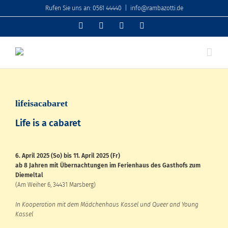
Zum
Rufen Sie uns an: 0561 44440
|
info@rambazotti.de
Inhalt
springen
Facebook
YouTube
Instagram
PayPal
lifeisacabaret
Life is a cabaret
6. April 2025 (So) bis 11. April 2025 (Fr)
ab 8 Jahren mit Übernachtungen im Ferienhaus des Gasthofs zum
Diemeltal
(Am Weiher 6, 34431 Marsberg)
In Kooperation mit dem Mädchenhaus Kassel und Queer and Young
Kassel