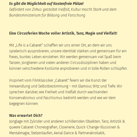
Es gibt die Möglichkeit auf Kostenfreie Plätze!
Gefördert von Zirkus gestaltet Vielfalt, Kultur macht Stark und dem
Bundesministerium für Bildung und Forschung
Eine Circusferien Woche voller Artistik, Tanz, Magie und Vielfalt!
Mit „Life is a Cabaret“ schaffen wir uns einen Ort, an dem wir uns
spielerisch ausprobieren, unsere Identität stärken und gemeinsam für ein
freies, buntes Leben einstehen. Wir werden gemeinsam viel Spaß beim
Tanzen, Jonglieren und vielen anderen Circusdisziplinen haben und
können verschiedene Kostüme anprobieren und in tolle Rollen schlüpfen.
Inspiriert vom Filmklassiker „Cabaret“ feiern wir die Kunst der
Verwandlung und Selbstbestimmung – mit Glamour, Witz und Tiefe. Wir
sprechen darüber, wie Freiheit und Vielfalt durch wachsenden
Konservatismus und Faschismus bedroht werden und wie wir dem
begegnen können.
Was erwartet Dich?
Jonglage mit Zylinder und anderen schillernden Objekten, Tanz, Artistik &
queere Cabaret-Choreografien, Clownerie, Quick-Change-Illusionen &
Mentalmagie, Stelzenlaufen, Aerial Dance & Partnerakrobatik,