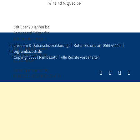
Wir sind Mitglied bei:
Seit über 20 Jahren ist
Rambazotti Träger des
DZI Spenden-Siegels
Impressum & Datenschutzerklärung
|
Rufen Sie uns an: 0561 44440
|
Wir sind frei finanziert
info@rambazotti.de
und freuen uns über
| Copyright 2021 Rambazotti | Alle Rechte vorbehalten
jede Spende!
Unser Spendenkonto:
DE86 5205 0353 0001 2345 61