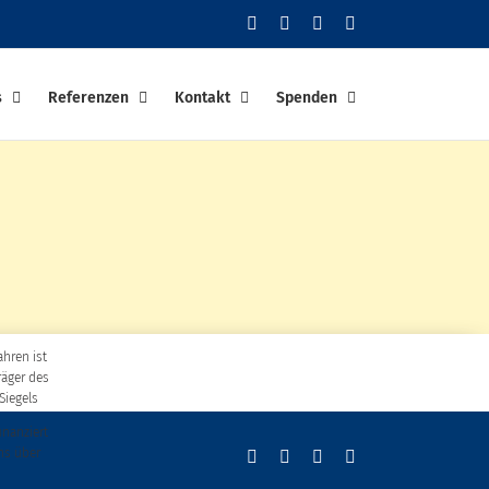
Facebook
YouTube
Instagram
PayPal
s
Referenzen
Kontakt
Spenden
ahren ist
räger des
Siegels
finanziert
ns über