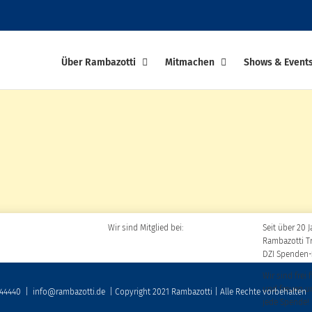
Über Rambazotti
Mitmachen
Shows & Event
Wir sind Mitglied bei:
Seit über 20 J
Rambazotti T
DZI Spenden-
Wir sind frei 
und freuen u
 44440
|
info@rambazotti.de
| Copyright 2021 Rambazotti | Alle Rechte vorbehalten
jede Spende!