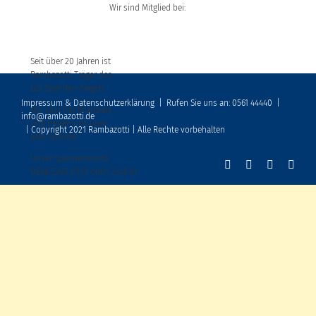
Wir sind Mitglied bei:
Seit über 20 Jahren ist
Rambazotti Träger des
DZI Spenden-Siegels
Impressum & Datenschutzerklärung
|
Rufen Sie uns an: 0561 44440
|
Wir sind frei finanziert
info@rambazotti.de
und freuen uns über
| Copyright 2021 Rambazotti | Alle Rechte vorbehalten
jede Spende!
Unser Spendenkonto:
DE86 5205 0353 0001 2345 61