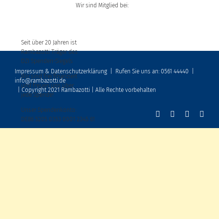
Wir sind Mitglied bei:
Seit über 20 Jahren ist
Rambazotti Träger des
DZI Spenden-Siegels
Impressum & Datenschutzerklärung
|
Rufen Sie uns an: 0561 44440
|
Wir sind frei finanziert
info@rambazotti.de
und freuen uns über
| Copyright 2021 Rambazotti | Alle Rechte vorbehalten
jede Spende!
Unser Spendenkonto:
DE86 5205 0353 0001 2345 61