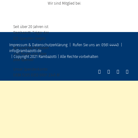
Wir sind Mitglied bei:
Seit über 20 Jahren ist
Rambazotti Träger des
DZI Spenden-Siegels
Impressum & Datenschutzerklärung
|
Rufen Sie uns an: 0561 44440
|
Wir sind frei finanziert
info@rambazotti.de
und freuen uns über
| Copyright 2021 Rambazotti | Alle Rechte vorbehalten
jede Spende!
Unser Spendenkonto:
DE86 5205 0353 0001 2345 61