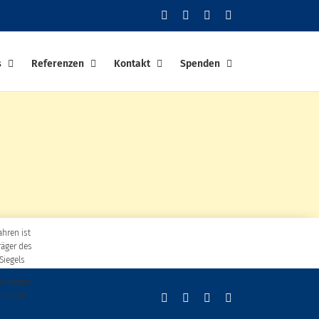
Facebook
YouTube
Instagram
PayPal
s
Referenzen
Kontakt
Spenden
ahren ist
räger des
Siegels
finanziert
ns über