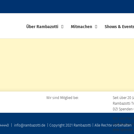
Über Rambazotti
Mitmachen
Shows & Event
Wir sind Mitglied bei:
Seit über 20 J
Rambazotti T
DZI Spenden-
Wir sind frei 
und freuen u
 44440
|
info@rambazotti.de
| Copyright 2021 Rambazotti | Alle Rechte vorbehalten
jede Spende!