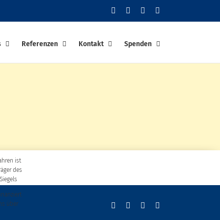
Facebook
YouTube
Instagram
PayPal
s
Referenzen
Kontakt
Spenden
ahren ist
räger des
Siegels
finanziert
ns über