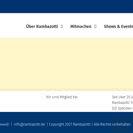
Über Rambazotti
Mitmachen
Shows & Event
Wir sind Mitglied bei:
Seit über 20 J
Rambazotti T
DZI Spenden-
Wir sind frei 
und freuen u
 44440
|
info@rambazotti.de
| Copyright 2021 Rambazotti | Alle Rechte vorbehalten
jede Spende!