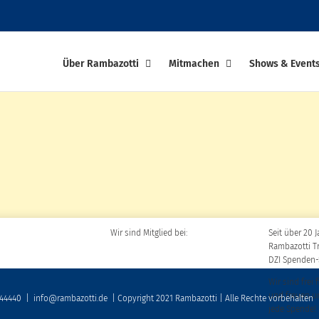
Über Rambazotti
Mitmachen
Shows & Event
Wir sind Mitglied bei:
Seit über 20 J
Rambazotti T
DZI Spenden-
Wir sind frei 
und freuen u
 44440
|
info@rambazotti.de
| Copyright 2021 Rambazotti | Alle Rechte vorbehalten
jede Spende!