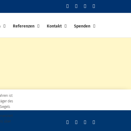
Facebook
YouTube
Instagram
PayPal
s
Referenzen
Kontakt
Spenden
ahren ist
räger des
Siegels
finanziert
ns über