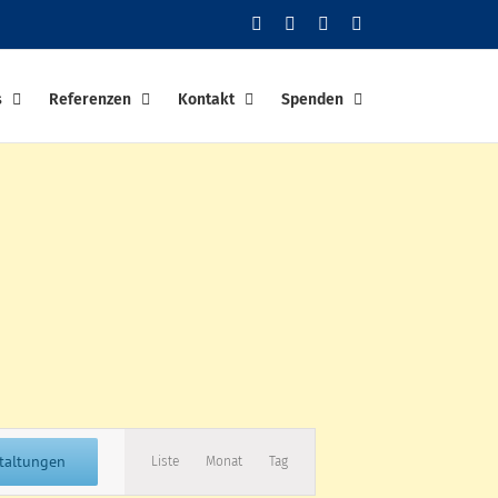
Facebook
YouTube
Instagram
PayPal
s
Referenzen
Kontakt
Spenden
Veranstaltung
taltungen
Liste
Monat
Tag
Ansichten-
Navigation