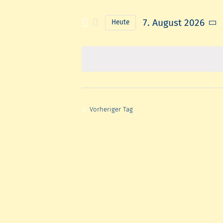
Suche
Suche
und
nach
7. August 2026
Heute
Veranstaltungen
Ansichten,
Datum
Schlüsselwort.
wählen.
Navigation
Vorheriger Tag