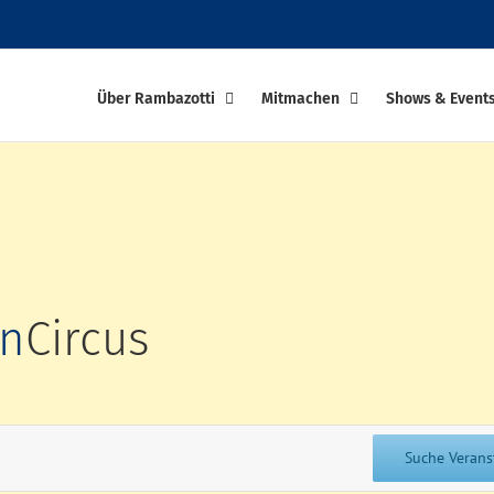
Über Rambazotti
Mitmachen
Shows & Event
en
Circus
Suche Verans